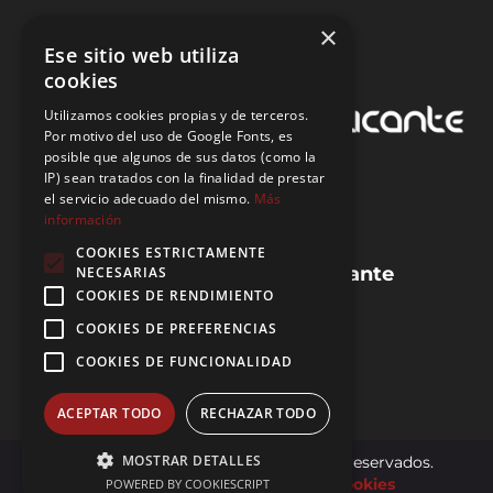
×
Ese sitio web utiliza
cookies
Utilizamos cookies propias y de terceros.
Por motivo del uso de Google Fonts, es
posible que algunos de sus datos (como la
IP) sean tratados con la finalidad de prestar
el servicio adecuado del mismo.
Más
información
COOKIES ESTRICTAMENTE
Guias de la provincia de Alicante
NECESARIAS
COOKIES DE RENDIMIENTO
Preguntas frecuentes (FAQ)
COOKIES DE PREFERENCIAS
Blog de IEA
Agencias de IEA
COOKIES DE FUNCIONALIDAD
ACEPTAR TODO
RECHAZAR TODO
MOSTRAR DETALLES
©2026 IEA | Todos los derechos reservados.
Aviso legal
Política de cookies
POWERED BY COOKIESCRIPT