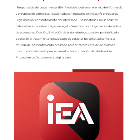
· Responsable del tratamiento: IEA · Finalidad: gestionar el envío de información
y prospección comercial, relacionada con nuestros servicios y/o productos. ·
Legitimación: consentimiento del interesado. · Destinatarios: no se cederán
datos a terceros, salvo obligación legal. · Derechos: podrá ejercer los derechos
de acceso, rectificación, limitación de tratamiento, supresión, portabilidad y
oposición al tratamiento de sus datos de carácter personal, así como a la
retirada del consentimiento prestado para el tratamiento de los mismos. ·
Información adicional: puede consultar la información detallada sobre
Protección de Datos en esta página web.
Enviar