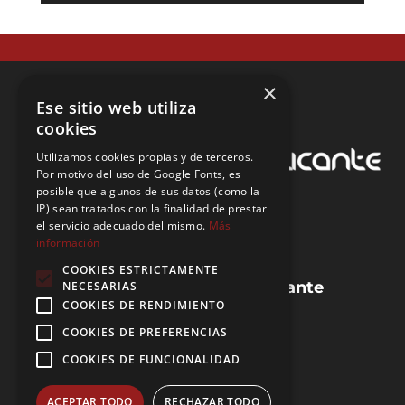
×
Ese sitio web utiliza
cookies
Utilizamos cookies propias y de terceros.
Por motivo del uso de Google Fonts, es
posible que algunos de sus datos (como la
IP) sean tratados con la finalidad de prestar
el servicio adecuado del mismo.
Más
información
COOKIES ESTRICTAMENTE
Guias de la provincia de Alicante
NECESARIAS
COOKIES DE RENDIMIENTO
Preguntas frecuentes (FAQ)
Blog de IEA
COOKIES DE PREFERENCIAS
Agencias de IEA
COOKIES DE FUNCIONALIDAD
ACEPTAR TODO
RECHAZAR TODO