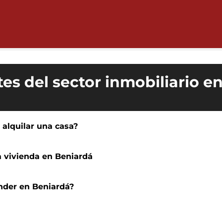
es del sector inmobiliario e
l alquilar una casa?
a vivienda en Beniardá
nder en Beniardá?