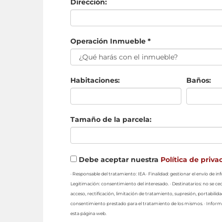
Dirección:
Operación Inmueble *
Habitaciones:
Baños:
Tamaño de la parcela:
Debe aceptar nuestra
Política de priva
· Responsable del tratamiento: IEA · Finalidad: gestionar el envío de 
Legitimación: consentimiento del interesado. · Destinatarios: no se ced
acceso, rectificación, limitación de tratamiento, supresión, portabilid
consentimiento prestado para el tratamiento de los mismos. · Informa
esta página web.