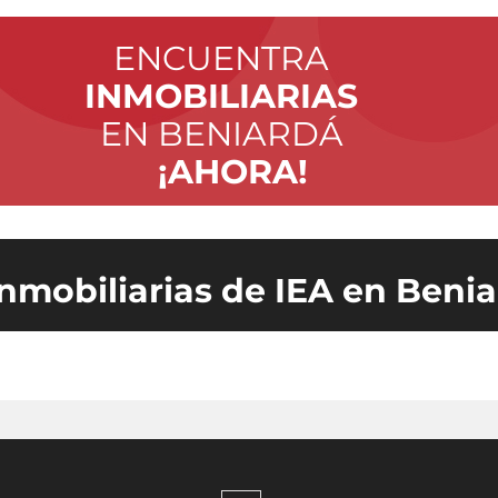
ENCUENTRA
INMOBILIARIAS
EN BENIARDÁ
¡AHORA!
inmobiliarias de IEA en Beni