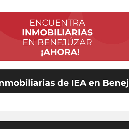
ENCUENTRA
INMOBILIARIAS
EN BENEJÚZAR
¡AHORA!
inmobiliarias de IEA en Bene