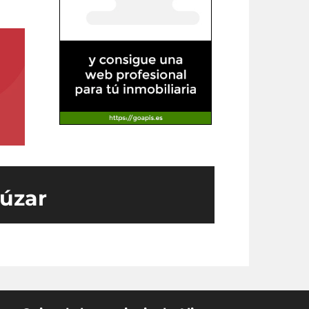
júzar