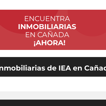
ENCUENTRA
INMOBILIARIAS
EN CAÑADA
¡AHORA!
inmobiliarias de IEA en Caña