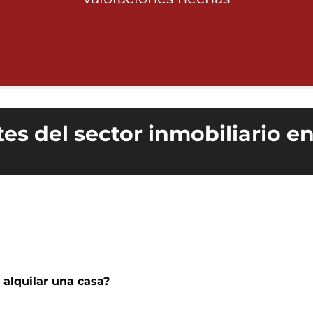
es del sector inmobiliario e
l alquilar una casa?