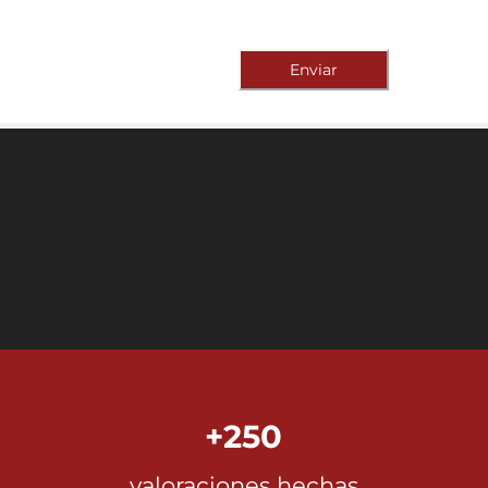
Enviar
+250
valoraciones hechas