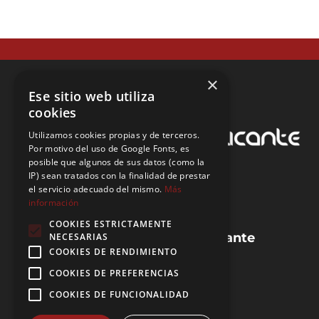
×
Ese sitio web utiliza
cookies
Utilizamos cookies propias y de terceros.
Por motivo del uso de Google Fonts, es
posible que algunos de sus datos (como la
IP) sean tratados con la finalidad de prestar
el servicio adecuado del mismo.
Más
información
COOKIES ESTRICTAMENTE
Guias de la provincia de Alicante
NECESARIAS
COOKIES DE RENDIMIENTO
Preguntas frecuentes (FAQ)
Blog de IEA
COOKIES DE PREFERENCIAS
Agencias de IEA
COOKIES DE FUNCIONALIDAD