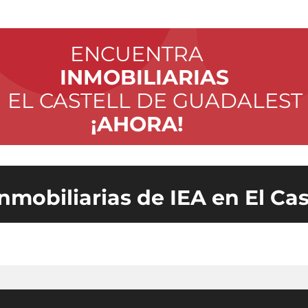
ENCUENTRA
INMOBILIARIAS
 EL CASTELL DE GUADALEST
¡AHORA!
inmobiliarias de IEA en El Ca