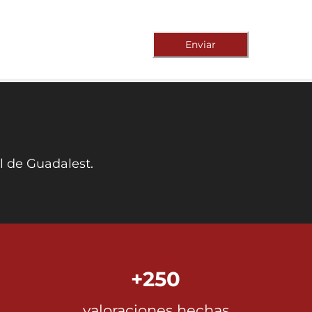
Enviar
l de Guadalest.
+250
valoraciones hechas