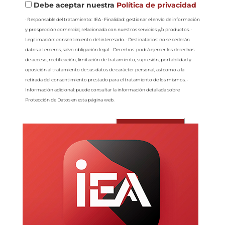
Debe aceptar nuestra
Política de privacidad
· Responsable del tratamiento: IEA · Finalidad: gestionar el envío de información
y prospección comercial, relacionada con nuestros servicios y/o productos. ·
Legitimación: consentimiento del interesado. · Destinatarios: no se cederán
datos a terceros, salvo obligación legal. · Derechos: podrá ejercer los derechos
de acceso, rectificación, limitación de tratamiento, supresión, portabilidad y
oposición al tratamiento de sus datos de carácter personal, así como a la
retirada del consentimiento prestado para el tratamiento de los mismos. ·
Información adicional: puede consultar la información detallada sobre
Protección de Datos en esta página web.
Enviar