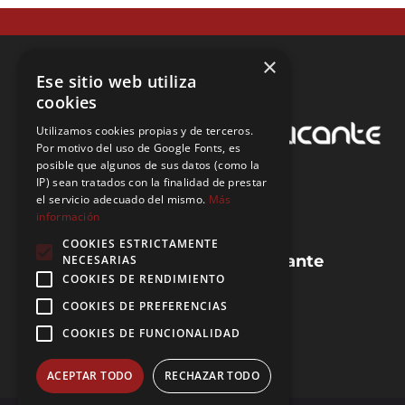
×
Ese sitio web utiliza
cookies
Utilizamos cookies propias y de terceros.
Por motivo del uso de Google Fonts, es
posible que algunos de sus datos (como la
IP) sean tratados con la finalidad de prestar
el servicio adecuado del mismo.
Más
información
COOKIES ESTRICTAMENTE
Guias de la provincia de Alicante
NECESARIAS
COOKIES DE RENDIMIENTO
Preguntas frecuentes (FAQ)
Blog de IEA
COOKIES DE PREFERENCIAS
Agencias de IEA
COOKIES DE FUNCIONALIDAD
ACEPTAR TODO
RECHAZAR TODO