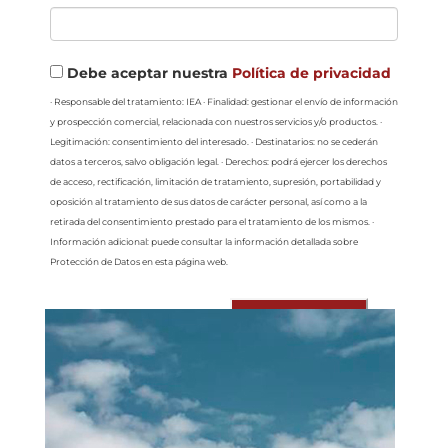
Debe aceptar nuestra
Política de privacidad
· Responsable del tratamiento: IEA · Finalidad: gestionar el envío de información
y prospección comercial, relacionada con nuestros servicios y/o productos. ·
Legitimación: consentimiento del interesado. · Destinatarios: no se cederán
datos a terceros, salvo obligación legal. · Derechos: podrá ejercer los derechos
de acceso, rectificación, limitación de tratamiento, supresión, portabilidad y
oposición al tratamiento de sus datos de carácter personal, así como a la
retirada del consentimiento prestado para el tratamiento de los mismos. ·
Información adicional: puede consultar la información detallada sobre
Protección de Datos en esta página web.
Enviar