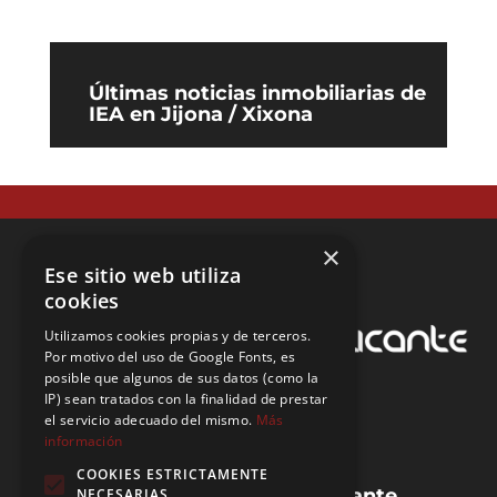
Últimas noticias inmobiliarias de
IEA en Jijona / Xixona
×
Ese sitio web utiliza
cookies
Utilizamos cookies propias y de terceros.
Por motivo del uso de Google Fonts, es
posible que algunos de sus datos (como la
IP) sean tratados con la finalidad de prestar
el servicio adecuado del mismo.
Más
información
COOKIES ESTRICTAMENTE
Guias de la provincia de Alicante
NECESARIAS