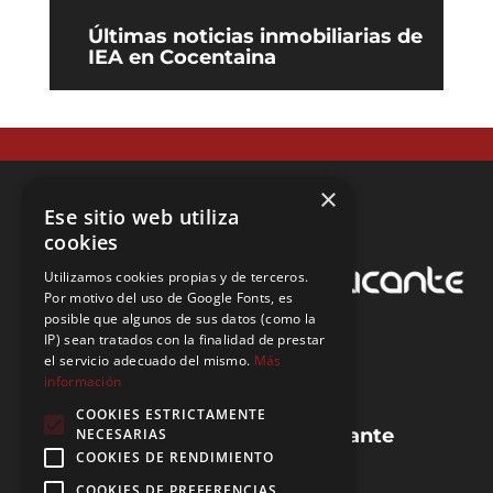
Últimas noticias inmobiliarias de
IEA en Cocentaina
×
Ese sitio web utiliza
cookies
Utilizamos cookies propias y de terceros.
Por motivo del uso de Google Fonts, es
posible que algunos de sus datos (como la
IP) sean tratados con la finalidad de prestar
el servicio adecuado del mismo.
Más
información
COOKIES ESTRICTAMENTE
Guias de la provincia de Alicante
NECESARIAS
COOKIES DE RENDIMIENTO
Preguntas frecuentes (FAQ)
Blog de IEA
COOKIES DE PREFERENCIAS