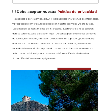
Debe aceptar nuestra
Política de privacidad
· Responsable del tratamiento: IEA · Finalidad: gestionar el envío de información
y prospección comercial, relacionada con nuestros servicios y/o productos. ·
Legitimación: consentimiento del interesado. · Destinatarios: no se cederán
datos a terceros, salvo obligación legal. · Derechos: podrá ejercer los derechos
de acceso, rectificación, limitación de tratamiento, supresión, portabilidad y
oposición al tratamiento de sus datos de carácter personal, así como a la
retirada del consentimiento prestado para el tratamiento de los mismos. ·
Información adicional: puede consultar la información detallada sobre
Protección de Datos en esta página web.
Enviar