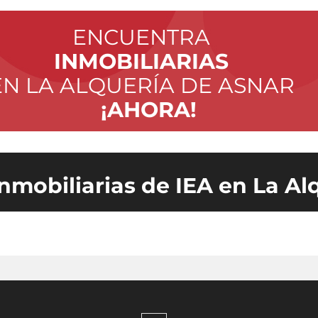
ENCUENTRA
INMOBILIARIAS
EN LA ALQUERÍA DE ASNAR
¡AHORA!
inmobiliarias de IEA en La Al