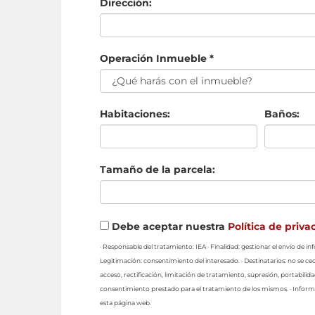
Dirección:
Operación Inmueble *
Habitaciones:
Baños:
Tamaño de la parcela:
Debe aceptar nuestra
Política de priva
· Responsable del tratamiento: IEA · Finalidad: gestionar el envío de 
Legitimación: consentimiento del interesado. · Destinatarios: no se ced
acceso, rectificación, limitación de tratamiento, supresión, portabilid
consentimiento prestado para el tratamiento de los mismos. · Informa
esta página web.