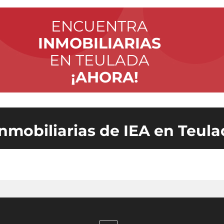
ENCUENTRA
INMOBILIARIAS
EN TEULADA
¡AHORA!
inmobiliarias de IEA en Teul