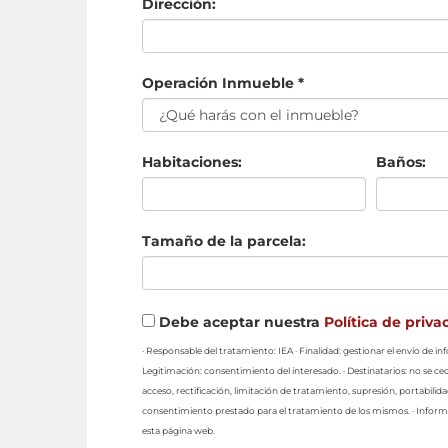
Dirección:
Operación Inmueble *
Habitaciones:
Baños:
Tamaño de la parcela:
Debe aceptar nuestra
Política de priva
· Responsable del tratamiento: IEA · Finalidad: gestionar el envío de 
Legitimación: consentimiento del interesado. · Destinatarios: no se ced
acceso, rectificación, limitación de tratamiento, supresión, portabilid
consentimiento prestado para el tratamiento de los mismos. · Informa
esta página web.