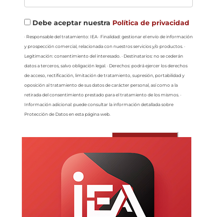
Debe aceptar nuestra
Política de privacidad
· Responsable del tratamiento: IEA · Finalidad: gestionar el envío de información
y prospección comercial, relacionada con nuestros servicios y/o productos. ·
Legitimación: consentimiento del interesado. · Destinatarios: no se cederán
datos a terceros, salvo obligación legal. · Derechos: podrá ejercer los derechos
de acceso, rectificación, limitación de tratamiento, supresión, portabilidad y
oposición al tratamiento de sus datos de carácter personal, así como a la
retirada del consentimiento prestado para el tratamiento de los mismos. ·
Información adicional: puede consultar la información detallada sobre
Protección de Datos en esta página web.
Enviar