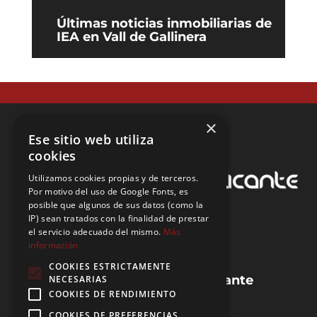
Últimas noticias inmobiliarias de
IEA en Vall de Gallinera
×
Ese sitio web utiliza
cookies
Utilizamos cookies propias y de terceros.
Por motivo del uso de Google Fonts, es
posible que algunos de sus datos (como la
IP) sean tratados con la finalidad de prestar
el servicio adecuado del mismo.
Más
información
COOKIES ESTRICTAMENTE
Guias de la provincia de Alicante
NECESARIAS
COOKIES DE RENDIMIENTO
Preguntas frecuentes (FAQ)
Blog de IEA
COOKIES DE PREFERENCIAS