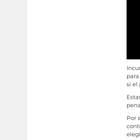
Incu
para
si e
Esta
penal
Por 
cont
eleg