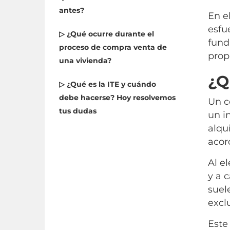
antes?
En e
esfu
▷ ¿Qué ocurre durante el
fund
proceso de compra venta de
prop
una vivienda?
¿Q
▷ ¿Qué es la ITE y cuándo
debe hacerse? Hoy resolvemos
Un c
tus dudas
un i
alqu
acor
Al e
y a 
suel
excl
Este