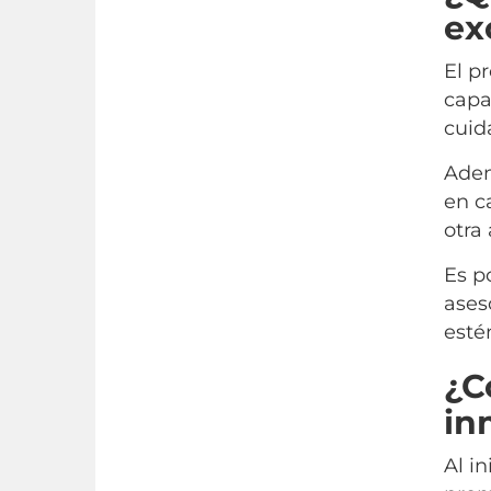
ex
El p
capa
cuid
Adem
en c
otra
Es p
ases
esté
¿C
in
Al in