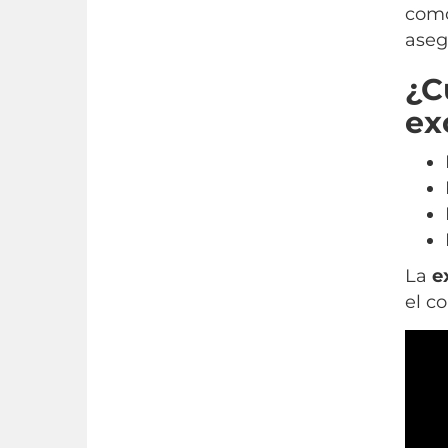
como
aseg
¿C
ex
La
e
el c