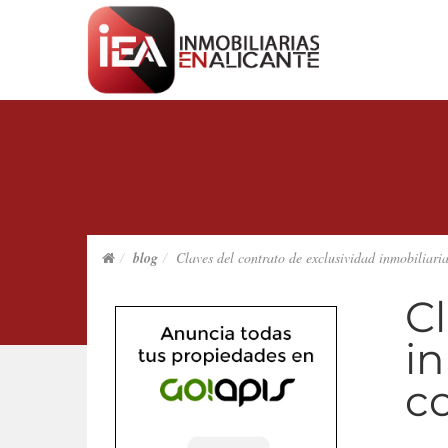
blog
Claves del contrato de exclusividad inmobiliari
Cl
in
c