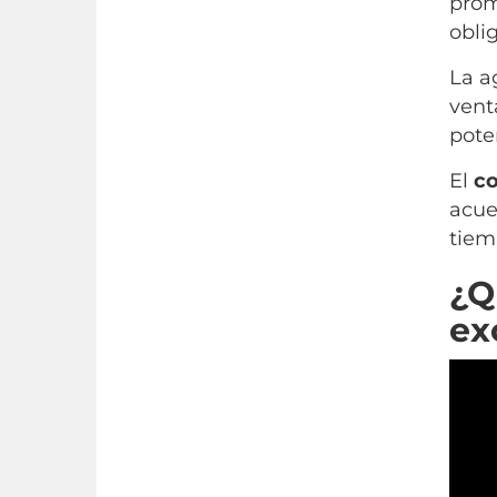
prom
obli
La a
vent
poten
El
co
acue
tiem
¿Q
ex